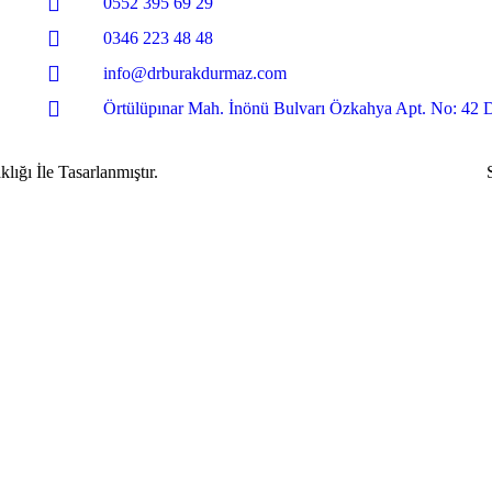
0552 395 69 29
0346 223 48 48
info@drburakdurmaz.com
Örtülüpınar Mah. İnönü Bulvarı Özkahya Apt. No: 42 D
ı İle Tasarlanmıştır.